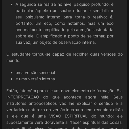
A segunda se realiza no nível psíquico profundo: é
particular àquele que soube educar e sensibilizar
seu psiquismo interno para torná-lo reativo; é,
portanto, um eco, como notamos, mas um eco
anormalmente amplificado pela atenção sustentada
sobre ele. E amplificado a ponto de se tornar, por
sua vez, um objeto de observação interna.
O estudante tornou-se capaz de recolher duas versões do
mundo:
uma versão sensorial
e uma versão interna.
Então, intervém para ele um novo elemento de formação. É a
INTERPRETAÇÃO do que acontece agora nele. Seus
instrutores antroposóficos vão lhe explicar o sentido e a
verdadeira natureza da versão interna recém-recebida: dirão
a ele que é uma VISÃO ESPIRITUAL do mundo; ele
supostamente verá doravante a "face" espiritual das coisas;
e acreditará nisso facilmente, dado o caráter vago e