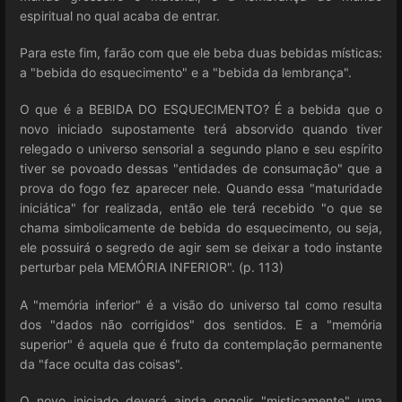
espiritual no qual acaba de entrar.
Para este fim, farão com que ele beba duas bebidas místicas:
a "bebida do esquecimento" e a "bebida da lembrança".
O que é a BEBIDA DO ESQUECIMENTO? É a bebida que o
novo iniciado supostamente terá absorvido quando tiver
relegado o universo sensorial a segundo plano e seu espírito
tiver se povoado dessas "entidades de consumação" que a
prova do fogo fez aparecer nele. Quando essa "maturidade
iniciática" for realizada, então ele terá recebido "o que se
chama simbolicamente de bebida do esquecimento, ou seja,
ele possuirá o segredo de agir sem se deixar a todo instante
perturbar pela MEMÓRIA INFERIOR". (p. 113)
A "memória inferior" é a visão do universo tal como resulta
dos "dados não corrigidos" dos sentidos. E a "memória
superior" é aquela que é fruto da contemplação permanente
da "face oculta das coisas".
O novo iniciado deverá ainda engolir "misticamente" uma