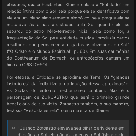
obscuros, quase hesitantes, Steiner coloca a "Entidade" em
relação íntima com o Sol, seja porque ela se identificava com
ele em um plano simplesmente simbólico, seja porque ela se
misturava às almas arrastadas pelo Sol quando ele se
separou do astro hélio-terrestre inicial. Seja como for, a
frequentação do Sol pela entidade crística "produziu certos
resultados que permaneceram ligados às atividades do Sol."
("O Cristo e o Mundo Espiritual", p. 60). Em suas cerimônias
do Goetheanum de Dornach, os antropósofos cantam um
hino ao CRISTO-SOL.
Por etapas, a Entidade se aproxima da Terra. Os "grandes
instrutores" da Índia tiveram a intuição dessa aproximação.
As Sibilas do entorno mediterrâneo também. Mas é o
personagem de ZOROASTRO que será o primeiro grande
beneficiário de sua visita. Zoroastro também, à sua maneira,
terá sua "visão da estrela", como mais tarde Steiner:
"Quando Zoroastro elevava seu olhar clarividente em
direção ao Sol, ele não via apenas o Sol físico; e ele