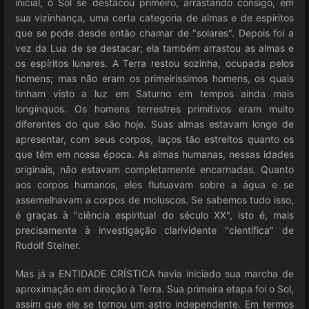
inicial, o Sol se destacou primeiro, arrastando consigo, em
sua vizinhança, uma certa categoria de almas e de espíritos
que se pode desde então chamar de "solares". Depois foi a
vez da Lua de se destacar; ela também arrastou as almas e
os espíritos lunares. A Terra restou sozinha, ocupada pelos
homens; mas não eram os primeiríssimos homens, os quais
tinham visto a luz em Saturno em tempos ainda mais
longínquos. Os homens terrestres primitivos eram muito
diferentes do que são hoje. Suas almas estavam longe de
apresentar, com seus corpos, laços tão estreitos quanto os
que têm em nossa época. As almas humanas, nessas idades
originais, não estavam completamente encarnadas. Quanto
aos corpos humanos, eles flutuavam sobre a água e se
assemelhavam a corpos de moluscos. Se sabemos tudo isso,
é graças à "ciência espiritual do século XX", isto é, mais
precisamente à investigação clarividente "científica" de
Rudolf Steiner.
Mas já a ENTIDADE CRÍSTICA havia iniciado sua marcha de
aproximação em direção à Terra. Sua primeira etapa foi o Sol,
assim que ele se tornou um astro independente. Em termos