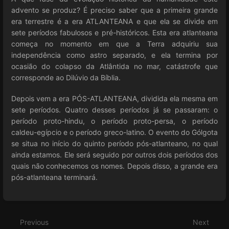
advento se produz? É preciso saber que a primeira grande
era terrestre é a era ATLANTEANA e que ela se divide em
sete períodos fabulosos e pré-históricos. Esta era atlanteana
começa no momento em que a Terra adquiriu sua
independência como astro separado, e ela termina por
ocasião do colapso da Atlântida no mar, catástrofe que
corresponde ao Dilúvio da Bíblia.
Depois vem a era PÓS-ATLANTEANA, dividida ela mesma em
sete períodos. Quatro desses períodos já se passaram: o
período proto-hindu, o período proto-persa, o período
caldeu-egípcio e o período greco-latino. O evento do Gólgota
se situa no início do quinto período pós-atlanteano, no qual
ainda estamos. Ele será seguido por outros dois períodos dos
quais não conhecemos os nomes. Depois disso, a grande era
pós-atlanteana terminará.
Enter
section
select
Previous
Next
mode