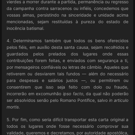
vierdes a morrer durante a partida, permanência ou regresso
da campanha contra sarracenos ou infiéis, concedemos que
vossas almas, persistindo na sinceridade e unidade acima
mencionadas, sejam restituídas à pureza do estado de
inocência batismal.
4. Determinamos também que todos os bens oferecidos
pelos fiéis, em auxílio desta santa causa, sejam recolhidos e
guardados pelos prelados dos lugares onde essas
contribuições forem feitas, e enviados com segurança a ti,
por mensageiros confiáveis ou letras de câmbio. Aqueles que
retiverem ou desviarem tais fundos — além do necessário
para despesas e salários justos —, ou permitirem ou
consentirem que isso seja feito com dolo ou fraude,
incorrerão em excomunhão
ipso facto
, da qual não poderão
ser absolvidos senão pelo Romano Pontífice, salvo
in articulo
mortis
.
5. Por fim, como seria difícil transportar esta carta original a
todos os lugares onde fosse necessário comprovar sua
validade, queremos e decretamos, por autoridade apostólica,