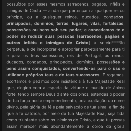
possuídos por esses mesmos sarracenos, pagãos, infiéis e
inimigos de Cristo — ainda que pertençam a qualquer rei ou
príncipe, ou a quaisquer reinos, ducados, condad
os,
principados, domínios, terras, lugares, vilas, fortalezas,
possessões ou bens sob seu poder; e
concedemos-te o
poder de reduzir suas pessoas [
sarracenos, pagãos e
outros infiéis e inimigos de Cristo
] à servid****ão
perpétua, e de incorporar e apropriar perpetuamente para ti
e para os teus sucessores, reis de Portugal, os reinos,
ducados, condados, principados, domínios, possess
ões e
bens assim conquistados, convertendo-os para o uso e
utilidade próprios teus e de teus sucessores.
E rogamos,
exortamos e pedimos com insistência à tua Majestade Real
que, cingido com a espada da virtude e munido de ânimo
forte, tendo sempre Deus diante dos olhos, estendas o poder
de tua força neste empreendimento, pela exaltação do nome
divino, pela glória da fé e pela salvação de tua alma, a fim de
que a fé católica, por meio de tua Majestade Real, seja tida
como triunfante sobre os inimigos de Cristo, e que tu possas
assim merecer mais abundantemente a coroa da glória