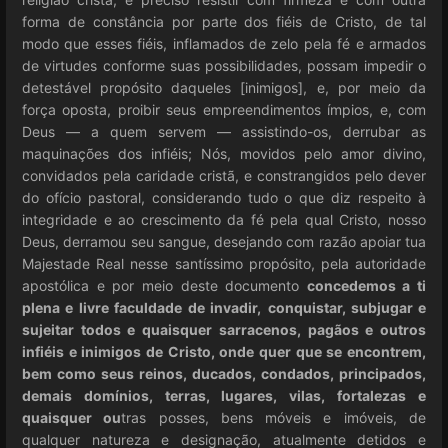
forma de constância por parte dos fiéis de Cristo, de tal
modo que esses fiéis, inflamados de zelo pela fé e armados
de virtudes conforme suas possibilidades, possam impedir o
detestável propósito daqueles [inimigos], e, por meio da
força oposta, proibir seus empreendimentos ímpios, e, com
Deus — a quem servem — assistindo-os, derrubar as
maquinações dos infiéis; Nós, movidos pelo amor divino,
convidados pela caridade cristã, e constrangidos pelo dever
do ofício pastoral, considerando tudo o que diz respeito à
integridade e ao crescimento da fé pela qual Cristo, nosso
Deus, derramou seu sangue, desejando com razão apoiar tua
Majestade Real nesse santíssimo propósito, pela autoridade
apostólica e por meio deste documento
concedemos a ti
plena e livre faculdade
de invadir,
conquistar, subjugar e
sujeitar todos e quaisquer sarracenos, pagãos e outros
infiéis e inimigos de Cristo, onde quer que se encontrem,
bem como seus reinos, ducados, condados, principados,
demais domínios, terras, lugares, vilas, fortalezas e
quaisquer ou
tras posses, bens móveis e imóveis, de
qualquer natureza e designação, atualmente detidos e