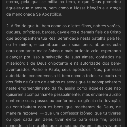
eterna, pela qual se milita na terra, e que Deus prometeu
àqueles que o amam, bem como a Nossa bênção e a graça
da mencionada Sé Apostólica.
2. A fim de que tu, bem como os diletos filhos, nobres varões,
duques, príncipes, barões, cavaleiros e demais fiéis de Cristo
que acompanhem tua Real Serenidade nesta batalha pela fé,
ou te imitem, e contribuam com seus bens, abraceis esta
obra com tanto maior ânimo e mais ardente zelo, esperando
alcançar por isso a salvação de suas almas, confiados na
misericórdia de Deus onipotente e na autoridade dos bem-
aventurados Pedro e Paulo, seus apóstolos, Nós, por essa
autoridade, concedemos a ti, bem como a todos e a cada um
dos fiéis de Cristo de ambos os sexos que te acompanharem
neste empreendimento da fé, assim como àqueles que não
quiserem acompanhar-te pessoalmente, mas enviarem auxílio
conforme suas posses ou conforme a exigência da devoção,
ou contribuírem com os bens que receberam de Deus, de
maneira razoável — que um confessor idôneo, que tu tiveres
ou que cada um deles tiver eleito para esse fim, possa
conceder a ti e a eles que te acompanharem, toda vez que