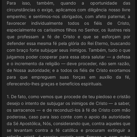
Para isso, também, quando a oportunidade das
circunstâncias o exige, aplicamos com diligência nosso livre
empenho; e sentimos-nos obrigados, com afeto paternal, a
favorecer individualmente todos os fiéis de Cristo,
especialmente os caríssimos filhos no Senhor, os ilustres reis
que professam a fé de Cristo e que se esforçam por
defender essa mesma fé pela glória do Rei Eterno, buscando
com braço forte subjugar seus inimigos. Também, tudo o que
julgamos poder cooperar para essa obra salutar — a defesa
e o incremento da religião — deve proceder, não sem razão,
de Nossa autoridade; e a todos os fiéis de Cristo exortamos
para que empreguem suas forças em auxílio da fé,
oferecendo-lhes graças e benefícios espirituais.
1. De fato, como vemos que procede de teu piedoso e cristão
desejo o intento de subjugar os inimigos de Cristo — a saber,
os sarracenos — e de reconduzi-los à fé de Cristo com mão
poderosa, caso para isso conte com o apoio da autoridade
da Sé Apostólica, Nós, considerando que, contra aqueles que
se levantam contra a fé católica e procuram extinguir a
religião cristã, é preciso resistir com firmeza e com outra