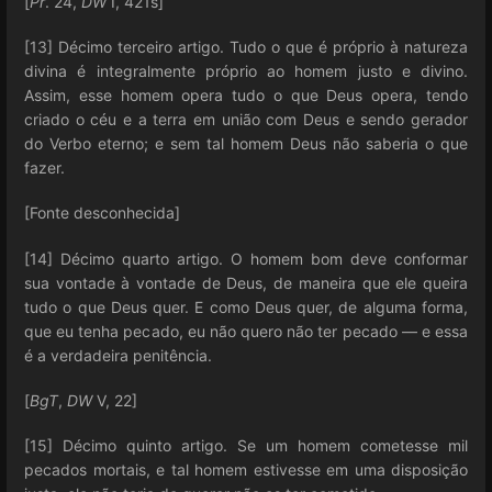
[
Pr
. 24,
DW
I, 421s]
[13] Décimo terceiro artigo. Tudo o que é próprio à natureza
divina é integralmente próprio ao homem justo e divino.
Assim, esse homem opera tudo o que Deus opera, tendo
criado o céu e a terra em união com Deus e sendo gerador
do Verbo eterno; e sem tal homem Deus não saberia o que
fazer.
[Fonte desconhecida]
[14] Décimo quarto artigo. O homem bom deve conformar
sua vontade à vontade de Deus, de maneira que ele queira
tudo o que Deus quer. E como Deus quer, de alguma forma,
que eu tenha pecado, eu não quero não ter pecado — e essa
é a verdadeira penitência.
[
BgT
,
DW
V, 22]
[15] Décimo quinto artigo. Se um homem cometesse mil
pecados mortais, e tal homem estivesse em uma disposição