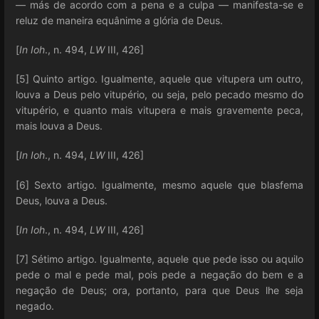
— más de acordo com a pena e a culpa — manifesta-se e
reluz de maneira equânime a glória de Deus.
[
In Ioh
., n. 494,
LW
III, 426]
[5] Quinto artigo. Igualmente, aquele que vitupera um outro,
louva a Deus pelo vitupério, ou seja, pelo pecado mesmo do
vitupério, e quanto mais vitupera e mais gravemente peca,
mais louva a Deus.
[
In Ioh
., n. 494,
LW
III, 426]
[6] Sexto artigo. Igualmente, mesmo aquele que blasfema
Deus, louva a Deus.
[
In Ioh
., n. 494,
LW
III, 426]
[7] Sétimo artigo. Igualmente, aquele que pede isso ou aquilo
pede o mal e pede mal, pois pede a negação do bem e a
negação de Deus; ora, portanto, para que Deus lhe seja
negado.