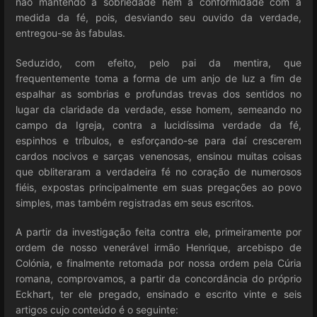
não mantendo a sobriedade nem a conformidade com a
medida da fé, pois, desviando seu ouvido da verdade,
entregou-se às fabulas.
Seduzido, com efeito, pelo pai da mentira, que
frequentemente toma a forma de um anjo de luz a fim de
espalhar as sombrias e profundas trevas dos sentidos no
lugar da claridade da verdade, esse homem, semeando no
campo da Igreja, contra a lucidíssima verdade da fé,
espinhos e tríbulos, e esforçando-se para daí crescerem
cardos nocivos e sarças venenosas, ensinou muitas coisas
que obliteraram a verdadeira fé no coração de numerosos
fiéis, expostas principalmente em suas pregações ao povo
simples, mas também registradas em seus escritos.
A partir da investigação feita contra ele, primeiramente por
ordem de nosso venerável irmão Henrique, arcebispo de
Colónia, e finalmente retomada por nossa ordem pela Cúria
romana, comprovamos, a partir da concordância do próprio
Eckhart, ter ele pregado, ensinado e escrito vinte e seis
artigos cujo conteúdo é o seguinte: