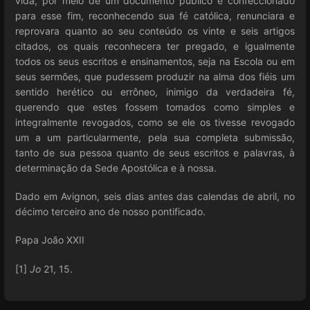
vida, por meio de um documento público e confeccionado
para esse fim, reconhecendo sua fé católica, renunciara e
reprovara quanto ao seu conteúdo os vinte e seis artigos
citados, os quais reconhecera ter pregado, e igualmente
todos os seus escritos e ensinamentos, seja na Escola ou em
seus sermões, que pudessem produzir na alma dos fiéis um
sentido herético ou errôneo, inimigo da verdadeira fé,
querendo que estes fossem tomados como simples e
integralmente revogados, como se ele os tivesse revogado
um a um particularmente, pela sua completa submissão,
tanto de sua pessoa quanto de seus escritos e palavras, à
determinação da Sede Apostólica e à nossa.
Dado em Avignon, seis dias antes das calendas de abril, no
décimo terceiro ano de nosso pontificado.
Papa João XXII
[1]
Jo
21, 15.
Enter
section