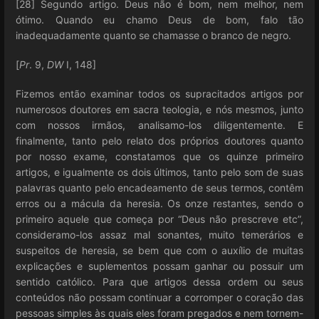
[28] Segundo artigo. Deus não é bom, nem melhor, nem
ótimo. Quando eu chamo Deus de bom, falo tão
inadequadamente quanto se chamasse o branco de negro.
[
Pr
. 9,
DW
I, 148]
Fizemos então examinar todos os supracitados artigos por
numerosos doutores em sacra teologia, e nós mesmos, junto
com nossos irmãos, analisamo-los diligentemente. E
finalmente, tanto pelo relato dos próprios doutores quanto
por nosso exame, constatamos que os quinze primeiro
artigos, e igualmente os dois últimos, tanto pelo som de suas
palavras quanto pelo encadeamento de seus termos, contêm
erros ou a mácula da heresia. Os onze restantes, sendo o
primeiro aquele que começa por “Deus não prescreve etc”,
consideramo-los assaz mal sonantes, muito temerários e
suspeitos de heresia, se bem que com o auxílio de muitas
explicações e suplementos possam ganhar ou possuir um
sentido católico. Para que artigos dessa ordem ou seus
conteúdos não possam continuar a corromper o coração das
pessoas simples às quais eles foram pregados e nem tornem-