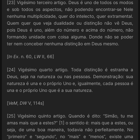
[23] Vigésimo terceiro artigo. Deus é uno de todos os modos
e sob todos os aspectos, não podendo encontrar-se Nele
nenhuma multiplicidade, quer do intelecto, quer extramental.
Quem quer que veja dualidade ou distinção não vê Deus,
pois Deus é uno, além do número e acima do número, não
formando unidade com coisa alguma. Donde não se poder
ter nem conceber nenhuma distinção em Deus mesmo.
[
In Ex
. n. 60,
LW
II, 66]
[24] Vigésimo quarto artigo. Toda distinção é estranha a
Deus, seja na natureza ou nas pessoas. Demonstração: sua
natureza é una e o próprio Uno e, igualmente, cada pessoa é
una e o próprio Uno que é a sua natureza.
[
VeM
,
DW
V, 114s]
[25] Vigésimo quinto artigo. Quando é dito: “Simão, tu me
amas mais que a estes?” [1] o sentido é: mais que a estes, ou
seja, de uma boa maneira, todavia não perfeitamente. No
“primeiro” e “segundo”, no “mais” e “menos”, existe uma