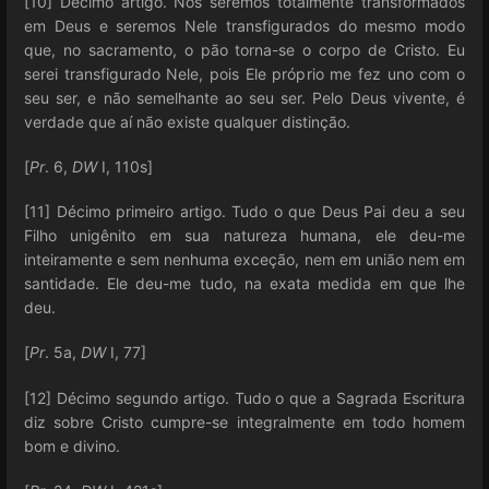
[10] Décimo artigo. Nós seremos totalmente transformados
em Deus e seremos Nele transfigurados do mesmo modo
que, no sacramento, o pão torna-se o corpo de Cristo. Eu
serei transfigurado Nele, pois Ele próprio me fez uno com o
seu ser, e não semelhante ao seu ser. Pelo Deus vivente, é
verdade que aí não existe qualquer distinção.
[
Pr
. 6,
DW
I, 110s]
[11] Décimo primeiro artigo. Tudo o que Deus Pai deu a seu
Filho unigênito em sua natureza humana, ele deu-me
inteiramente e sem nenhuma exceção, nem em união nem em
santidade. Ele deu-me tudo, na exata medida em que lhe
deu.
[
Pr
. 5a,
DW
I, 77]
[12] Décimo segundo artigo. Tudo o que a Sagrada Escritura
diz sobre Cristo cumpre-se integralmente em todo homem
bom e divino.