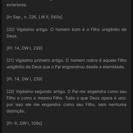
exteriores.
[
In Sap
., n. 226,
LW
II, 560s]
[20] Vigésimo artigo. O homem bom é o Filho unigênito de
Deus.
[
Pr
. 14,
DW
I, 239]
[21] Vigésimo primeiro artigo. O homem nobre é aquele Filho
unigênito de Deus que o Pai engrendrou desde a eternidade.
[
Pr
. 14,
DW
I, 239]
[22] Vigésimo segundo artigo. O Pai me engendra como seu
Filho e como o mesmo Filho. Tudo o que Deus opera é uno:
por isso ele me engendra como seu Filho, sem nenhuma
distinção.
[
Pr
. 6,
DW
I, 109s]