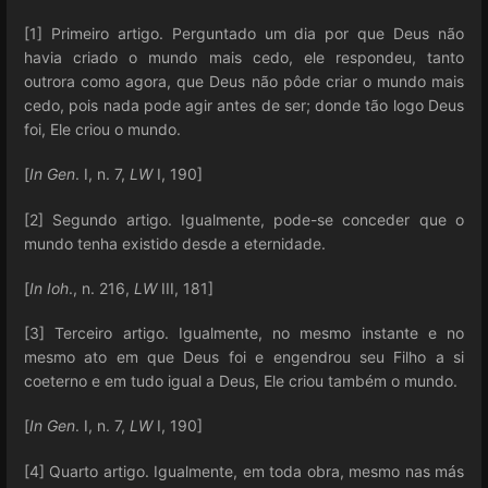
[1] Primeiro artigo. Perguntado um dia por que Deus não
havia criado o mundo mais cedo, ele respondeu, tanto
outrora como agora, que Deus não pôde criar o mundo mais
cedo, pois nada pode agir antes de ser; donde tão logo Deus
foi, Ele criou o mundo.
[
In Gen
. I, n. 7,
LW
I, 190]
[2] Segundo artigo. Igualmente, pode-se conceder que o
mundo tenha existido desde a eternidade.
[
In Ioh
., n. 216,
LW
III, 181]
[3] Terceiro artigo. Igualmente, no mesmo instante e no
mesmo ato em que Deus foi e engendrou seu Filho a si
coeterno e em tudo igual a Deus, Ele criou também o mundo.
[
In Gen
. I, n. 7,
LW
I, 190]
[4] Quarto artigo. Igualmente, em toda obra, mesmo nas más