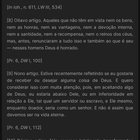
[
In Ioh
., n. 611,
LW
III, 534]
[8] Oitavo artigo. Aqueles que não têm em vista nem os bens,
nem as honras, nem as vantagens, nem a devoção interna,
nem a santidade, nem a recompensa, nem o reinos dos céus,
mas, antes, renunciaram a tudo isso e também ao que é seu
— nesses homens Deus é honrado.
[
Pr
. 6,
DW
I, 100]
[9] Nono artigo. Estive recentemente refletindo se eu gostaria
de receber ou desejar alguma coisa de Deus. E quero
considerar isso com muita atenção, pois, em aceitando algo
de Deus, eu estaria abaixo Dele, ou em inferioridade em
relação a Ele, tal qual um servidor ou escravo, e Ele mesmo,
enquanto doador, seria como um senhor. E não é assim que
devemos ser na vida eterna.
[
Pr
. 6,
DW
I, 112]