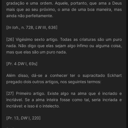
gradação e uma ordem. Aquele, portanto, que ama a Deus
mais que ao seu próximo, o ama de uma boa maneira, mas
ainda não perfeitamente.
[
In Ioh
., n. 728,
LW
III, 636]
[26] Vigésimo sexto artigo. Todas as criaturas são um puro
nada. Não digo que elas sejam algo ínfimo ou alguma coisa,
mas que elas são um puro nada.
[
Pr
. 4
DW
I, 69s]
Além disso, dá-se a conhecer ter o supracitado Eckhart
pregado dois outros artigos, nos seguintes termos:
[27] Primeiro artigo. Existe algo na alma que é incriado e
incriável. Se a alma inteira fosse como tal, seria incriada e
incriável: e isso é o intelecto.
[
Pr
. 13,
DW
I, 220]