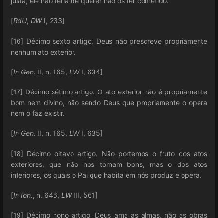
justa, ele não teria de querer não os ter cometido.
[
RdU
,
DW
I, 233]
[16] Décimo sexto artigo. Deus não prescreve propriamente
nenhum ato exterior.
[
In Gen
. II, n. 165,
LW
I, 634]
[17] Décimo sétimo artigo. O ato exterior não é propriamente
bom nem divino, não sendo Deus que propriamente o opera
nem o faz existir.
[
In Gen
. II, n. 165,
LW
I, 635]
[18] Décimo oitavo artigo. Não portemos o fruto dos atos
exteriores, que não nos tornam bons, mas o dos atos
interiores, os quais o Pai que habita em nós produz e opera.
[
In Ioh
., n. 646,
LW
III, 561]
[19] Décimo nono artigo. Deus ama as almas, não as obras