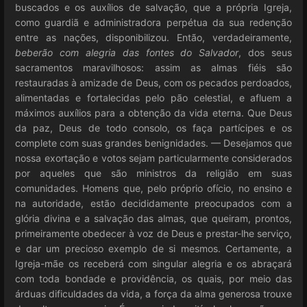
buscados e os auxílios de salvação, que a própria Igreja,
como guardiã e administradora perpétua da sua redenção
entre as nações, disponibilizou. Então, verdadeiramente,
beberão com alegria das fontes do Salvador
, dos seus
sacramentos maravilhosos: assim as almas fiéis são
restauradas à amizade de Deus, com os pecados perdoados,
alimentadas e fortalecidas pelo pão celestial, e afluem a
máximos auxílios para a obtenção da vida eterna. Que Deus
da paz, Deus de todo consolo, os faça partícipes e os
complete com suas grandes benignidades. — Desejamos que
nossa exortação e votos sejam particularmente considerados
por aqueles que são ministros da religião em suas
comunidades. Homens que, pelo próprio ofício, no ensino e
na autoridade, estão decididamente preocupados com a
glória divina e a salvação das almas, que queiram, prontos,
primeiramente obedecer à voz de Deus e prestar-lhe serviço,
e dar um precioso exemplo de si mesmos. Certamente, a
Igreja-mãe os receberá com singular alegria e os abraçará
com toda bondade e providência, os quais, por meio das
árduas dificuldades da vida, a força da alma generosa trouxe