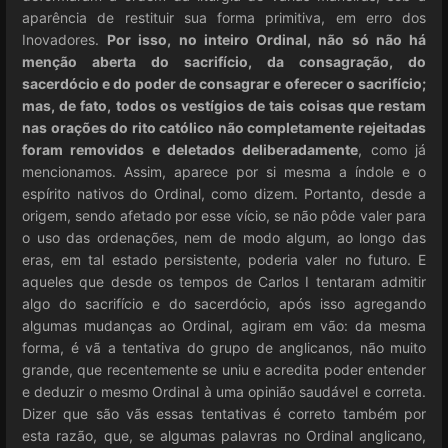
aparência de restituir sua forma primitiva, em erro dos
Inovadores.
Por isso, no inteiro Ordinal, não só não há
menção aberta do sacrifício, da consagração, do
sacerdócio e do poder de consagrar e oferecer o sacrifício;
mas, de fato, todos os vestígios de tais coisas que restam
nas orações do rito católico não completamente rejeitadas
foram removidos e deletados deliberadamente
, como já
mencionamos. Assim, aparece por si mesma a índole e o
espírito nativos do Ordinal, como dizem. Portanto, desde a
origem, sendo afetado por esse vício, se não pôde valer para
o uso das ordenações, nem de modo algum, ao longo das
eras, em tal estado persistente, poderia valer no futuro. E
aqueles que desde os tempos de Carlos I tentaram admitir
algo do sacrifício e do sacerdócio, após isso agregando
algumas mudanças ao Ordinal, agiram em vão: da mesma
forma, é vã a tentativa do grupo de anglicanos, não muito
grande, que recentemente se uniu e acredita poder entender
e deduzir o mesmo Ordinal à uma opinião saudável e correta.
Dizer que são vãs essas tentativas é correto também por
esta razão, que, se algumas palavras no Ordinal anglicano,