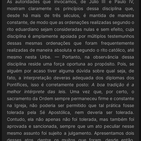
As autoridades que invocamos, de Júlio III e Paulo IV,
mostram claramente os princípios dessa disciplina que,
desde há mais de três séculos, é mantida de maneira
constante, de modo que as ordenações realizadas segundo o
rito eduardiano sejam consideradas nulas e sem efeito, cuja
disciplina é amplamente apoiada por múltiplos testemunhos
dessas mesmas ordenações que foram frequentemente
realizadas de maneira absoluta e segundo o rito católico, até
mesmo nesta Urbe. — Portanto, na observância dessa
disciplina reside uma força oportuna ao propósito. Pois, se
alguém por acaso tiver alguma dúvida sobre qual seja, de
fato, a interpretação deveras adequada dos diplomas dos
Pontífices, isso é corretamente posto:
A boa tradição é a
melhor intérprete das leis
. Uma vez que, por certo, o
sacramento da Ordem sempre permaneceu firme e constante
na Igreja, não poderia ser permitido que tal prática fosse
tolerada pela Sé Apostólica, nem deveria ser tolerada.
Contudo, ela não apenas não foi tolerada, mas também foi
aprovada e sancionada, sempre que um ato peculiar nesse
mesmo assunto foi sujeito a julgamento. Apresentamos dois
desses atos, dentre os muitos que foram, desde então,