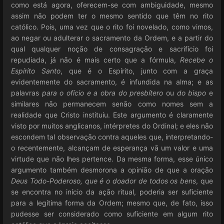
como está agora, oferecem-se com ambiguidade, mesmo
assim não podem ter o mesmo sentido que têm no rito
católico. Pois, uma vez que o rito foi novelado, como vimos,
ao negar ou adulterar o sacramento da Ordem, e a partir do
qual qualquer noção de consagração e sacrifício foi
repudiada, já não é mais certo que a fórmula,
Recebe o
Espírito Santo
, que é o Espírito, junto com a graça
evidentemente do sacramento, é infundida na alma; e as
palavras
para o ofício e a obra do presbítero
ou
do bispo
e
similares não permanecem senão como nomes sem a
realidade que Cristo instituiu. Este argumento é claramente
visto por muitos anglicanos, intérpretes do Ordinal; e eles não
escondem tal observação contra aqueles que, interpretando-
o recentemente, alcançam de esperança vã um valor e uma
virtude que não lhes pertence. Da mesma forma, esse único
argumento também desmorona a opinião de que a oração
Deus Todo-Poderoso, que é o doador de todos os bens
, que
se encontra no início da ação ritual, poderia ser suficiente
para a legítima forma da Ordem; mesmo que, de fato, isso
pudesse ser considerado como suficiente em algum rito