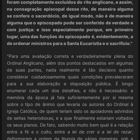
foram completamente excluídos do rito anglicano, e assim,
na consagração episcopal desse rito, de maneira alguma
se confere o sacerdócio, de igual modo, não é de maneira
alguma que o episcopado pode ser conferido de verdade e
com justiça: e isso especialmente porque, em primeiro
lugar, uma das funções do episcopado é, evidentemente, a
de ordenar ministros para a Santa Eucaristia e o sacrifício."
"Para uma avaliação correta e verdadeiramente plena do
Ordinal Anglicano, além dos pontos destacados em algumas
de suas partes, nada realmente é tão decisivo quanto
considerar cuidadosamente quais condições prevaleceram
para a sua elaboração e disposição pública. É longo
enumerar cada um dos detalhes, e não é necessário: a
memória da época já fala suficientemente por si mesma
sobre o tipo de ânimo que levaria os autores do Ordinal à
Igreja Católica, de quem teriam sido os apoiadores advindos
de seitas heterodoxas, e a que finalmente estariam voltados
os seus planos. De fato, sabendo muito bem qual é a relação
entre a fé e o culto, entre
a lei de crer e a lei de rezar
,
deformaram a ordem da liturgia de várias maneiras, sob a