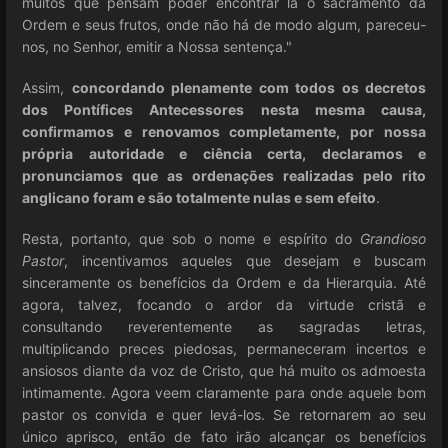
muitos que pensam poder encontrar lá o sacramento da
Ordem e seus frutos, onde não há de modo algum, pareceu-
nos, no Senhor, emitir a Nossa sentença."
Assim,
concordando plenamente com todos os decretos
dos Pontífices Antecessores nesta mesma causa,
confirmamos e renovamos completamente, por nossa
própria autoridade e ciência certa, declaramos e
pronunciamos que as ordenações realizadas pelo rito
anglicano foram e são totalmente nulas e sem efeito
.
Resta, portanto, que sob o nome e espírito do
Grandioso
Pastor
, incentivamos aqueles que desejam e buscam
sinceramente os benefícios da Ordem e da Hierarquia. Até
agora, talvez, focando o ardor da virtude cristã e
consultando reverentemente as sagradas letras,
multiplicando preces piedosas, permaneceram incertos e
ansiosos diante da voz de Cristo, que há muito os admoesta
intimamente. Agora veem claramente para onde aquele bom
pastor os convida e quer levá-los. Se retornarem ao seu
único aprisco, então de fato irão alcançar os benefícios