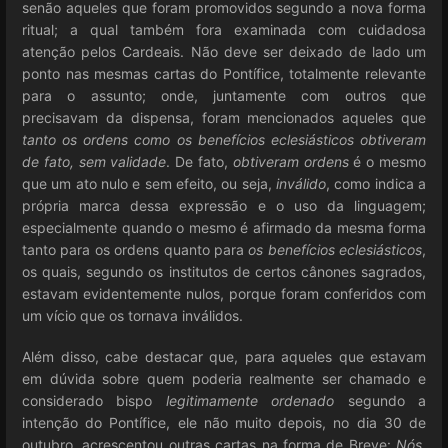
senão aqueles que foram promovidos segundo a nova forma
ritual; a qual também fora examinada com cuidadosa
atenção pelos Cardeais. Não deve ser deixado de lado um
ponto nas mesmas cartas do Pontífice, totalmente relevante
para o assunto; onde, juntamente com outros que
precisavam da dispensa, foram mencionados aqueles que
tanto os ordens como os benefícios eclesiásticos obtiveram
de fato, sem validade
. De fato,
obtiveram ordens
é o mesmo
que um ato nulo e sem efeito, ou seja,
inválido
, como indica a
própria marca dessa expressão e o uso da linguagem;
especialmente quando o mesmo é afirmado da mesma forma
tanto para os ordens quanto para
os benefícios eclesiásticos
,
os quais, segundo os institutos de certos cânones sagrados,
estavam evidentemente nulos, porque foram conferidos com
um vício que os tornava inválidos.
Além disso, cabe destacar que, para aqueles que estavam
em dúvida sobre quem poderia realmente ser chamado e
considerado bispo
legitimamente ordenado
segundo a
intenção do Pontífice, ele não muito depois, no dia 30 de
outubro, acrescentou outras cartas na forma de Breve:
Nós
,