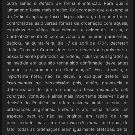
outra senão
o defeito de forma e intenção
. Para que o
julgamento fosse mais preciso, foi acordado que o exemplar
do Ordinal anglicano fosse disponibilizado; e também foram
confrontadas as diversas formas de ordenação com aquela,
extraídas de vários ritos orientais e ocidentais. Assim, o
Cardeal Clemente XI, com os votos que lhe eram pertinentes,
decidiu, na quinta-feira, dia 17 de abril de 1704,
decretar
:
"João Clemente Gordon
deve ser ordenado integralmente e
absolutamente
para todos os ordens, inclusive os sagrados e,
na medida em que não tenha sido confirmado, deve antes
receber o sacramento da Confirmação". Essa decisão, é
importante notar, não se deveu a qualquer defeito nos
instrumentos de transmissão
: pois, então, prevalecia a
determinação de que a ordenação fosse
restaurada sob
condição
. Contudo, é ainda mais importante observar que a
decisão do Pontífice se refere universalmente a todas as
ordenações anglicanas. Embora o ato tenha tocado um
aspecto peculiar, não se originou em razão de uma
peculiaridade, mas sim de um
vício de forma
, pelo qual, de
fato, todas as ordenações eram igualmente afetadas: de tal