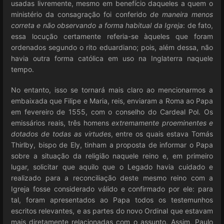
usadas livremente, mesmo em benefício daqueles a quem o
ministério da consagração foi conferido
de maneira menos
correta e não observando a forma habitual da Igreja
: de fato,
essa locução certamente referia-se àqueles que foram
ordenados segundo o rito eduardiano; pois, além dessa, não
havia outra forma católica em uso na Inglaterra naquele
tempo.
No entanto, isso se tornará mais claro ao mencionarmos a
embaixada que Filipe e Maria, reis, enviaram a Roma ao Papa
em fevereiro de 1555, com o conselho do Cardeal Pol. Os
emissários reais, três homens
extremamente proeminentes e
dotados de todas as virtudes
, entre os quais estava Tomás
Thirlby, bispo de Ely, tinham a proposta de informar o Papa
sobre a situação da religião naquele reino e, em primeiro
lugar, solicitar que aquilo que o Legado havia cuidado e
realizado para a reconciliação deste mesmo reino com a
Igreja fosse considerado válido e confirmado por ele: para
tal, foram apresentados ao Papa todos os testemunhos
escritos relevantes, e as partes do novo Ordinal que estavam
mais diretamente relacionadas com o assunto. Assim, Paulo