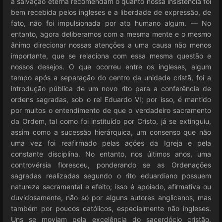
a salvação eterna recomendam o quanto nossa insistência foi
bem recebida pelos ingleses e a liberdade de expressão, de
fato, não foi impulsionada por ato humano algum. — No
entanto, agora deliberamos com a mesma mente e o mesmo
ânimo direcionar nossas atenções a uma causa não menos
importante, que se relaciona com essa mesma questão e
nossos desejos. O que ocorreu entre os ingleses, algum
tempo após a separação do centro da unidade cristã, foi a
introdução pública de um novo rito para a conferência de
ordens sagradas, sob o rei Eduardo VI; por isso, é mantido
por muitos o entendimento de que o verdadeiro sacramento
da Ordem, tal como foi instituído por Cristo, já se extinguiu,
assim como a sucessão hierárquica, um consenso que não
uma vez foi reafirmado pelas ações da Igreja e pela
constante disciplina. No entanto, nos últimos anos, uma
controvérsia floresceu, ponderando se as Ordenações
sagradas realizadas segundo o rito eduardiano possuem
natureza sacramental e efeito; isso é apoiado, afirmativa ou
duvidosamente, não só por alguns autores anglicanos, mas
também por poucos católicos, especialmente não ingleses.
Uns se moviam pela excelência do sacerdócio cristão,