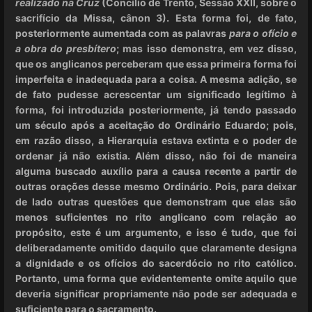
realizado na Cruz
(Concílio de Trento, Sessão XXII, sobre o
sacrifício da Missa, cânon 3). Esta forma foi, de fato,
posteriormente aumentada com as palavras
para o ofício e
a obra do presbítero
; mas isso demonstra, em vez disso,
que os anglicanos perceberam que essa primeira forma foi
imperfeita e inadequada para a coisa. A mesma adição, se
de fato pudesse acrescentar um significado legítimo à
forma, foi introduzida posteriormente, já tendo passado
um século após a aceitação do Ordinário Eduardo; pois,
em razão disso, a Hierarquia estava extinta e o poder de
ordenar já não existia. Além disso, não foi de maneira
alguma buscado auxílio para a causa recente a partir de
outras orações desse mesmo Ordinário. Pois, para deixar
de lado outras questões que demonstram que elas são
menos suficientes no rito anglicano com relação ao
propósito, este é um argumento, e isso é tudo, que foi
deliberadamente omitido daquilo que claramente designa
a dignidade e os ofícios do sacerdócio no rito católico.
Portanto, uma forma que evidentemente omite aquilo que
deveria significar propriamente não pode ser adequada e
suficiente para o sacramento.