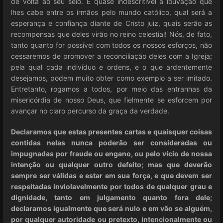
de volta ao seu seio. É quase indescritível a louvação que
lhes cabe entre os irmãos pelo mundo católico, qual será a
esperança e confiança diante de Cristo juiz, quais serão as
recompensas que deles virão no reino celestial! Nós, de fato,
tanto quanto for possível com todos os nossos esforços, não
cessaremos de promover a reconciliação deles com a Igreja;
pela qual cada indivíduo e ordens, e o que ardentemente
desejamos, podem muito obter como exemplo a ser imitado.
Entretanto, rogamos a todos, por meio das entranhas da
misericórdia de nosso Deus, que fielmente se esforcem por
avançar no claro percurso da graça da verdade.
Declaramos que estas presentes cartas e quaisquer coisas
contidas nelas nunca poderão ser consideradas ou
impugnadas por fraude ou engano, ou pelo vício de nossa
intenção ou qualquer outro defeito; mas que deverão
sempre ser válidas e estar em sua força, e que devem ser
respeitadas inviolavelmente por todos de qualquer grau e
dignidade, tanto em julgamento quanto fora dele;
declaramos igualmente que será nulo e em vão se alguém,
por qualquer autoridade ou pretexto, intencionalmente ou