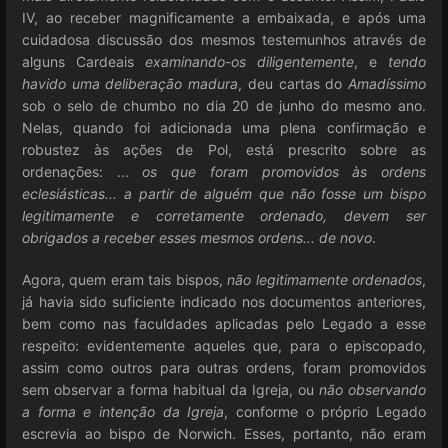
IV, ao receber magnificamente a embaixada, e após uma
cuidadosa discussão dos mesmos testemunhos através de
alguns Cardeais
examinando-os diligentemente
, e
tendo
havido uma deliberação madura
, deu cartas do
Amadíssimo
sob o selo de chumbo no dia 20 de junho do mesmo ano.
Nelas, quando foi adicionada uma plena confirmação e
robustez às ações de Pol, está prescrito sobre as
ordenações: ...
os que foram promovidos às ordens
eclesiásticas... a partir de alguém que não fosse um bispo
legitimamente e corretamente ordenado, devem ser
obrigados a receber esses mesmos ordens... de novo
.
Agora, quem eram tais bispos,
não legitimamente ordenados
,
já havia sido suficiente indicado nos documentos anteriores,
bem como nas faculdades aplicadas pelo Legado a esse
respeito: evidentemente aqueles que, para o episcopado,
assim como outros para outras ordens, foram promovidos
sem observar a forma habitual da Igreja, ou
não observando
a forma e intenção da Igreja
, conforme o próprio Legado
escrevia ao bispo de Norwich. Esses, portanto, não eram