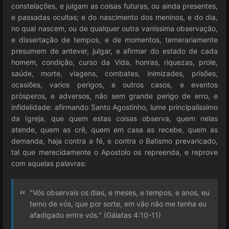
constelações, e julgam as coisas futuras, ou ainda presentes,
e passadas ocultas; e do nascimento dos meninos, e do dia,
no qual nascem, ou de qualquer outra vaníssima observação,
e dissertação de tempos, e de momentos, temerariamente
presumem de antever, julgar, e afirmar do estado de cada
homem, condição, curso da Vida, honras, riquezas, prole,
saúde, morte, viagens, combates, inimizades, prisões,
ocasiões, varios perigos, e outros casos, e eventos
prósperos, e adversos, não sem grande perigo de erro, e
infidelidade: afirmando Santo Agostinho, lume principalíssimo
da Igreja, que quem estas coisas observa, quem nelas
atende, quem as crê, quem em casa as recebe, quem as
demanda, haja contra a fé, e contra o Batismo prevaricado,
tal que merecidamente o Apostolo os repreenda, e reprove
com aquelas palavras:
"Vós observais os dias, e meses, e tempos, e anos, eu
temo de vós, que por sorte, em vão não me tenha eu
afadigado entre vós." (Gálatas 4:10-11)