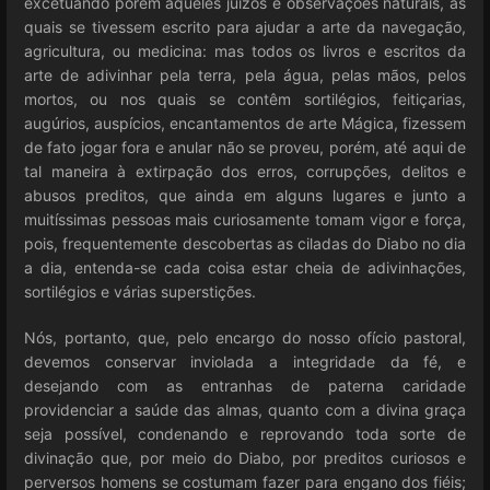
excetuando porém aqueles juízos e observações naturais, as
quais se tivessem escrito para ajudar a arte da navegação,
agricultura, ou medicina: mas todos os livros e escritos da
arte de adivinhar pela terra, pela água, pelas mãos, pelos
mortos, ou nos quais se contêm sortilégios, feitiçarias,
augúrios, auspícios, encantamentos de arte Mágica, fizessem
de fato jogar fora e anular não se proveu, porém, até aqui de
tal maneira à extirpação dos erros, corrupções, delitos e
abusos preditos, que ainda em alguns lugares e junto a
muitíssimas pessoas mais curiosamente tomam vigor e força,
pois, frequentemente descobertas as ciladas do Diabo no dia
a dia, entenda-se cada coisa estar cheia de adivinhações,
sortilégios e várias superstições.
Nós, portanto, que, pelo encargo do nosso ofício pastoral,
devemos conservar inviolada a integridade da fé, e
desejando com as entranhas de paterna caridade
providenciar a saúde das almas, quanto com a divina graça
seja possível, condenando e reprovando toda sorte de
divinação que, por meio do Diabo, por preditos curiosos e
perversos homens se costumam fazer para engano dos fiéis;