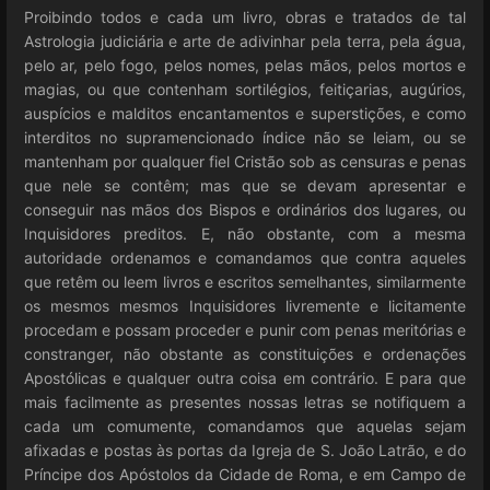
Proibindo todos e cada um livro, obras e tratados de tal
Astrologia judiciária e arte de adivinhar pela terra, pela água,
pelo ar, pelo fogo, pelos nomes, pelas mãos, pelos mortos e
magias, ou que contenham sortilégios, feitiçarias, augúrios,
auspícios e malditos encantamentos e superstições, e como
interditos no supramencionado índice não se leiam, ou se
mantenham por qualquer fiel Cristão sob as censuras e penas
que nele se contêm; mas que se devam apresentar e
conseguir nas mãos dos Bispos e ordinários dos lugares, ou
Inquisidores preditos. E, não obstante, com a mesma
autoridade ordenamos e comandamos que contra aqueles
que retêm ou leem livros e escritos semelhantes, similarmente
os mesmos mesmos Inquisidores livremente e licitamente
procedam e possam proceder e punir com penas meritórias e
constranger, não obstante as constituições e ordenações
Apostólicas e qualquer outra coisa em contrário. E para que
mais facilmente as presentes nossas letras se notifiquem a
cada um comumente, comandamos que aquelas sejam
afixadas e postas às portas da Igreja de S. João Latrão, e do
Príncipe dos Apóstolos da Cidade de Roma, e em Campo de