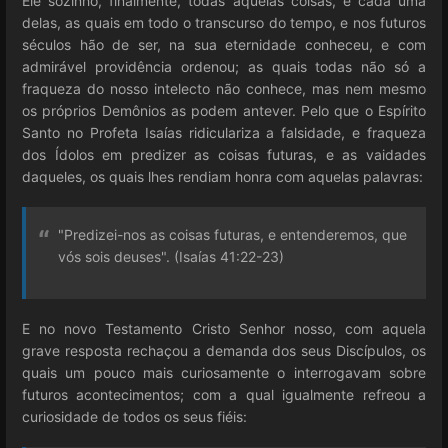
Ele sozinho, finalmente, todas aquelas coisas, e cada uma
delas, as quais em todo o transcurso do tempo, e nos futuros
séculos hão de ser, na sua eternidade conheceu, e com
admirável providência ordenou; as quais todas não só a
fraqueza do nosso intelecto não conhece, mas nem mesmo
os próprios Demônios as podem antever. Pelo que o Espírito
Santo no Profeta Isaías ridiculariza a falsidade, e fraqueza
dos Ídolos em predizer as coisas futuras, e as vaidades
daqueles, os quais lhes rendiam honra com aquelas palavras:
"Predizei-nos as coisas futuras, e entenderemos, que
vós sois deuses". (Isaías 41:22-23)
E no novo Testamento Cristo Senhor nosso, com aquela
grave resposta rechaçou a demanda dos seus Discípulos, os
quais um pouco mais curiosamente o interrogavam sobre
futuros acontecimentos; com a qual igualmente refreou a
curiosidade de todos os seus fiéis: