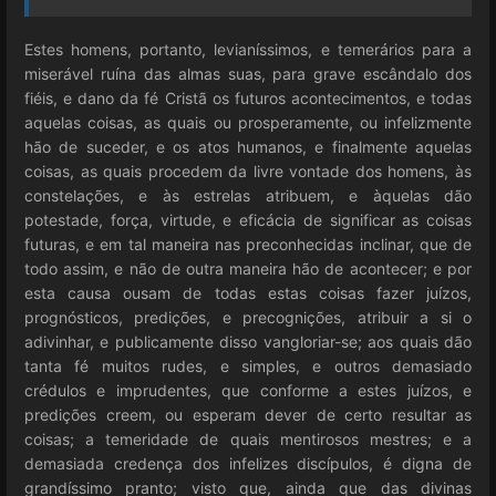
Estes homens, portanto, levianíssimos, e temerários para a
miserável ruína das almas suas, para grave escândalo dos
fiéis, e dano da fé Cristã os futuros acontecimentos, e todas
aquelas coisas, as quais ou prosperamente, ou infelizmente
hão de suceder, e os atos humanos, e finalmente aquelas
coisas, as quais procedem da livre vontade dos homens, às
constelações, e às estrelas atribuem, e àquelas dão
potestade, força, virtude, e eficácia de significar as coisas
futuras, e em tal maneira nas preconhecidas inclinar, que de
todo assim, e não de outra maneira hão de acontecer; e por
esta causa ousam de todas estas coisas fazer juízos,
prognósticos, predições, e precognições, atribuir a si o
adivinhar, e publicamente disso vangloriar-se; aos quais dão
tanta fé muitos rudes, e simples, e outros demasiado
crédulos e imprudentes, que conforme a estes juízos, e
predições creem, ou esperam dever de certo resultar as
coisas; a temeridade de quais mentirosos mestres; e a
demasiada credença dos infelizes discípulos, é digna de
grandíssimo pranto; visto que, ainda que das divinas