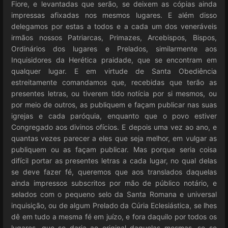
Fiore, e levantadas que serão, se deixem as cópias ainda
impressas afixadas nos mesmos lugares. E além disso
delegamos por estas a todos e a cada um dos veneráveis
irmãos nossos Patriarcas, Primazes, Arcebispos, Bispos,
Ordinários dos lugares e Prelados, similarmente aos
Inquisidores da Herética praidade, que se encontram em
qualquer lugar. E em virtude de Santa Obediência
estreitamente comandamos que, recebidas que terão as
presentes letras, ou tiverem tido notícia por si mesmos, ou
por meio de outros, as publiquem e façam publicar nas suas
igrejas e cada paróquia, enquanto que o povo estiver
Congregado aos divinos ofícios. E depois uma vez ao ano, e
quantas vezes parecer a eles que seja melhor, em vulgar as
publiquem ou as façam publicar. Mas porque seria coisa
difícil portar as presentes letras a cada lugar, no qual delas
se deve fazer fé, queremos que aos translados daquelas
ainda impressos subscritos por mão de público notário, e
selados com o pequeno selo da Santa Romana e universal
inquisição, ou de algum Prelado da Cúria Eclesiástica, se lhes
dê em tudo a mesma fé em juízo, e fora daquilo por todos os
lugares, que se daria ao original daquelas mesmas, se se