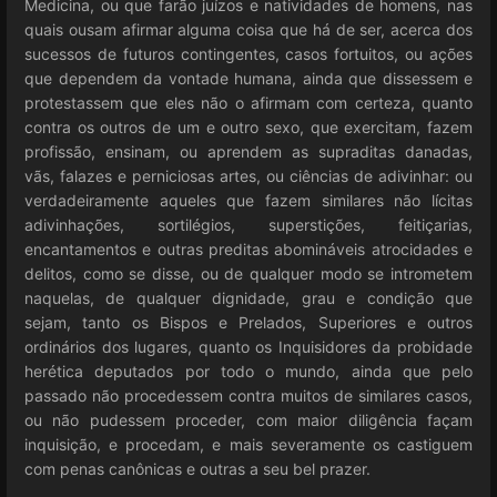
Medicina, ou que farão juízos e natividades de homens, nas
quais ousam afirmar alguma coisa que há de ser, acerca dos
sucessos de futuros contingentes, casos fortuitos, ou ações
que dependem da vontade humana, ainda que dissessem e
protestassem que eles não o afirmam com certeza, quanto
contra os outros de um e outro sexo, que exercitam, fazem
profissão, ensinam, ou aprendem as supraditas danadas,
vãs, falazes e perniciosas artes, ou ciências de adivinhar: ou
verdadeiramente aqueles que fazem similares não lícitas
adivinhações, sortilégios, superstições, feitiçarias,
encantamentos e outras preditas abomináveis atrocidades e
delitos, como se disse, ou de qualquer modo se intrometem
naquelas, de qualquer dignidade, grau e condição que
sejam, tanto os Bispos e Prelados, Superiores e outros
ordinários dos lugares, quanto os Inquisidores da probidade
herética deputados por todo o mundo, ainda que pelo
passado não procedessem contra muitos de similares casos,
ou não pudessem proceder, com maior diligência façam
inquisição, e procedam, e mais severamente os castiguem
com penas canônicas e outras a seu bel prazer.