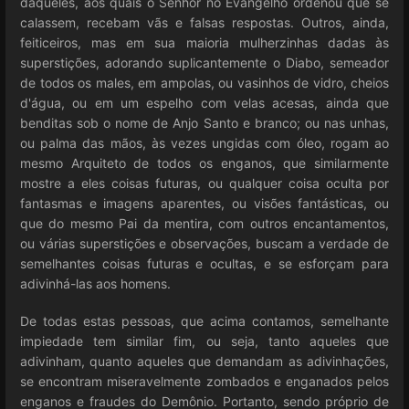
daqueles, aos quais o Senhor no Evangelho ordenou que se
calassem, recebam vãs e falsas respostas. Outros, ainda,
feiticeiros, mas em sua maioria mulherzinhas dadas às
superstições, adorando suplicantemente o Diabo, semeador
de todos os males, em ampolas, ou vasinhos de vidro, cheios
d'água, ou em um espelho com velas acesas, ainda que
benditas sob o nome de Anjo Santo e branco; ou nas unhas,
ou palma das mãos, às vezes ungidas com óleo, rogam ao
mesmo Arquiteto de todos os enganos, que similarmente
mostre a eles coisas futuras, ou qualquer coisa oculta por
fantasmas e imagens aparentes, ou visões fantásticas, ou
que do mesmo Pai da mentira, com outros encantamentos,
ou várias superstições e observações, buscam a verdade de
semelhantes coisas futuras e ocultas, e se esforçam para
adivinhá-las aos homens.
De todas estas pessoas, que acima contamos, semelhante
impiedade tem similar fim, ou seja, tanto aqueles que
adivinham, quanto aqueles que demandam as adivinhações,
se encontram miseravelmente zombados e enganados pelos
enganos e fraudes do Demônio. Portanto, sendo próprio de