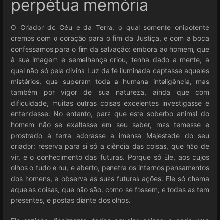
perpétua memória
O Criador do Céu e da Terra, o qual somente onipotente
cremos com o coração para o fim da Justiça, e com a boca
confessamos para o fim da salvação: embora ao homem, que
à sua imagem e semelhança criou, tenha dado a mente, a
qual não só pela divina Luz da fé iluminada captasse aqueles
mistérios, que superam toda a humana inteligência, mas
também por vigor de sua natureza, ainda que com
dificuldade, muitas outras coisas excelentes investigasse e
entendesse: No entanto, para que este soberbo animal do
homem não se exaltasse em seu saber, mas temesse e
prostrado à terra adorasse a imensa Majestade do seu
criador: reserva para si só a ciência das coisas, que hão de
vir, e o conhecimento das futuras. Porque só Ele, aos cujos
olhos o tudo é nu, e aberto, penetra os internos pensamentos
dos homens, e observa as suas futuras ações. Ele só chama
aquelas coisas, que não são, como se fossem, e todas as tem
presentes, e postas diante dos olhos.