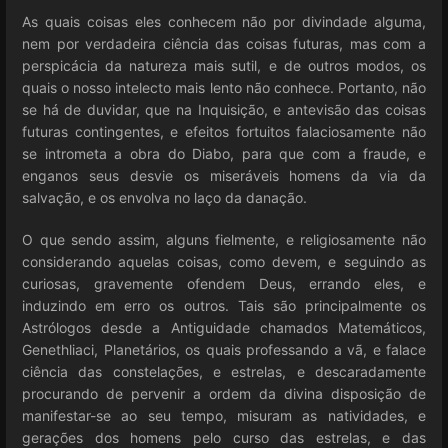
As quais coisas eles conhecem não por divindade alguma,
nem por verdadeira ciência das coisas futuras, mas com a
perspicácia da natureza mais sutil, e de outros modos, os
quais o nosso intelecto mais lento não conhece. Portanto, não
se há de duvidar, que na Inquisição, e antevisão das coisas
futuras contingentes, e efeitos fortuitos falaciosamente não
se intrometa a obra do Diabo, para que com a fraude, e
enganos seus desvie os miseráveis homens da via da
salvação, e os envolva no laço da danação.
O que sendo assim, alguns fielmente, e religiosamente não
considerando aquelas coisas, como devem, e seguindo as
curiosas, gravemente ofendem Deus, errando eles, e
induzindo em erro os outros. Tais são principalmente os
Astrólogos desde a Antiguidade chamados Matemáticos,
Genethliaci, Planetários, os quais professando a vã, e falace
ciência das constelações, e estrelas, e descaradamente
procurando de pervenir a ordem da divina disposição de
manifestar-se ao seu tempo, misuram as natividades, e
gerações dos homens pelo curso das estrelas, e das