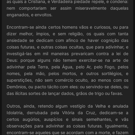
as quais a Cristiana, e Verdadeira piedade repele, e condena:
nem comportariam ser assim miseravelmente daquelas
enganados, e envoltos.
Encontram-se ainda certos homens vãos e curiosos, ou para
dizer melhor, ímpios, e sem religião, os quais com tanta
ansiedade se dedicam com afinco de haver cognição das
coisas futuras, e outras coisas ocultas, que para adivinhar, e
investigá-las em mil maneiras prevaricam contra a lei de
Deus: porque alguns não temem exercitar-se na arte de
adivinhar pela Terra, pela Água, pelo Ar, pelo Fogo, pelos
nomes, pela mão, pelos mortos, e outros sortilégios, e
superstições, não sem comércio oculto, ao menos com os
Demônios, ou pacto tácito com eles: ou servindo-se deles, ou
das ilícitas sortes de lançar dados, grãos de trigo ou favas.
Outros, ainda, retendo algum vestígio da Velha e anulada
Idolatria, derrubada pela Vitória da Cruz, dedicam-se a
certos augúrios, auspícios e sinais semelhantes, e vãs
observações para adivinhar as coisas futuras. Igualmente,
encontram-se aqueles que se acordam com a morte, e fazem