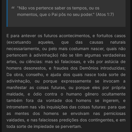
"Não vos pertence saber os tempos, ou os
momentos, que o Pai pôs no seu poder." (Atos 1:7)
E para antever os futuros acontecimentos, e fortuitos casos
(excetuando aqueles, que das causas naturais
necessariamente, ou pelo mais costumam nascer, quais não
pertencem à adivinhação) não se têm algumas verdadeiras
artes, ou ciências: mas só falaciosas, e vãs por astúcia de
homens desonestos, e fraudes dos Demônios introduzidas;
Da obra, conselho, e ajuda dos quais nasce toda sorte de
adivinhação, ou porque expressamente se invocam a
manifestar as coisas futuras, ou porque eles por própria
maldade, e ódio contra o humano gênero ocultamente
também fora da vontade dos homens se ingerem, e
intrometem nas vãs inquisições das coisas futuras: para que
as mentes dos homens se envolvam nas perniciosas
vaidades, e nas falaciosas predições dos contingentes, e em
toda sorte de impiedade se pervertam.