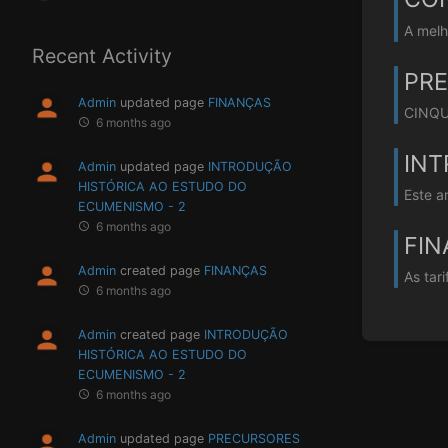
A melh
Recent Activity
PR
Admin
updated page
FINANÇAS
CINQUE
6 months ago
INT
Admin
updated page
INTRODUÇÃO
HISTÓRICA AO ESTUDO DO
Este a
ECUMENISMO - 2
6 months ago
FI
Admin
created page
FINANÇAS
As tar
6 months ago
Admin
created page
INTRODUÇÃO
HISTÓRICA AO ESTUDO DO
ECUMENISMO - 2
6 months ago
Admin
updated page
PRECURSORES