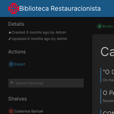
Biblioteca Restauracionista
Details
Books
Created
6 months ago
by
Admin
Updated
6 months ago
by
Admin
Ca
Actions
Export
"O 
Os mei
O P
Shelves
Numero
Cadernos Barruel
CON