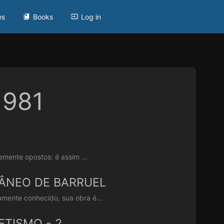
es
Books
Log in
1981
emente opostos: é assim ...
ÂNEO DE BARRUEL
mente conhecido, sua obra é...
TISMO - 2