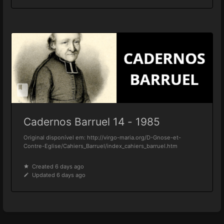
Cadernos Barruel 14 - 1985
Original disponível em: http://virgo-maria.org/D-Gnose-et-
Contre-Eglise/Cahiers_Barruel/index_cahiers_barruel.htm
Created 6 days ago
Updated 6 days ago