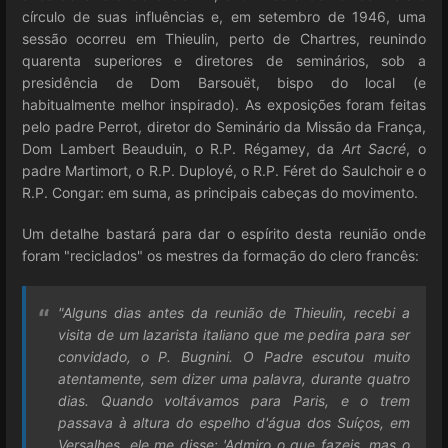
círculo de suas influências e, em setembro de 1946, uma
sessão ocorreu em Thieulin, perto de Chartres, reunindo
quarenta superiores e diretores de seminários, sob a
presidência de Dom Barsouët, bispo do local (e
habitualmente melhor inspirado). As exposições foram feitas
pelo padre Perrot, diretor do Seminário da Missão da França,
Dom Lambert Beauduin, o R.P. Régamey, da
Art Sacré
, o
padre Martimort, o R.P. Duployé, o R.P. Féret do Saulchoir e o
R.P. Congar: em suma, as principais cabeças do movimento.
Um detalhe bastará para dar o espírito desta reunião onde
foram "reciclados" os mestres da formação do clero francês:
"Alguns dias antes da reunião de Thieulin, recebi a
visita de um lazarista italiano que me pedira para ser
convidado, o P. Bugnini. O Padre escutou muito
atentamente, sem dizer uma palavra, durante quatro
dias. Quando voltávamos para Paris, e o trem
passava à altura do espelho d'água dos Suíços, em
Versalhes, ele me disse: 'Admiro o que fazeis, mas o