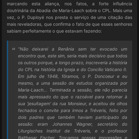
marcando esta aliança, nos fatos, a forte influência
doutrinária da Abadia de Maria-Laach sobre o CPL. Mais uma
vez, o P. Duployé nos presta o serviço de uma citação das
mais reveladoras, que confirma o fato de que esses senhores
sabiam perfeitamente o que estavam fazendo:
"Não deixarei a Renânia sem ter evocado um
encontro que, este sim, seria mais decisivo que todos
os outros porque, a longo prazo, inscreveria a história
do CPL na história da Igreja e do Concílio Vaticano II.
Em julho de 1948, fôramos, o P. Doncoeur e eu
mesmo, a uma sessão de estudos organizada por
Maria-Laach... Terminada a sessão, ele não parecia
mais apressado do que o razoável para retornar à
sua 'jesuítagem' da rua Monsieur, e aceitou de olhos
fechados o convite para irmos a Tréveris, feito por
dois padres que também haviam participado da
sessão: eram Johannes Wagner, secretário do
Liturgisches Institut de Tréveris, e o professor
Balthasar Fischer. Trocamos nossas impressões e