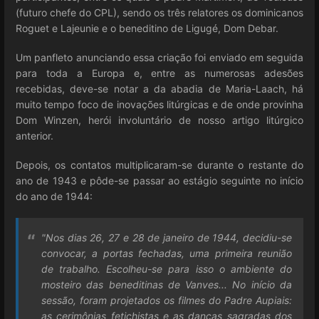
(futuro chefe do CPL), sendo os três relatores os dominicanos
Roguet e Lajeunie e o beneditino de Ligugé, Dom Debar.
Um panfleto anunciando essa criação foi enviado em seguida
para toda a Europa e, entre as numerosas adesões
recebidas, deve-se notar a da abadia de Maria-Laach, há
muito tempo foco de inovações litúrgicas e de onde provinha
Dom Winzen, herói involuntário de nosso artigo litúrgico
anterior.
Depois, os contatos multiplicaram-se durante o restante do
ano de 1943 e pôde-se passar ao estágio seguinte no início
do ano de 1944:
"Nos dias 26, 27 e 28 de janeiro de 1944, decidiu-se
convocar, a portas fechadas, uma primeira reunião
de trabalho. Escolheu-se para isso o ambiente do
mosteiro das beneditinas de Vanves... No início da
sessão, foram projetados os filmes do Padre Aupiais:
as cerimônias fetichistas e as danças sagradas dos