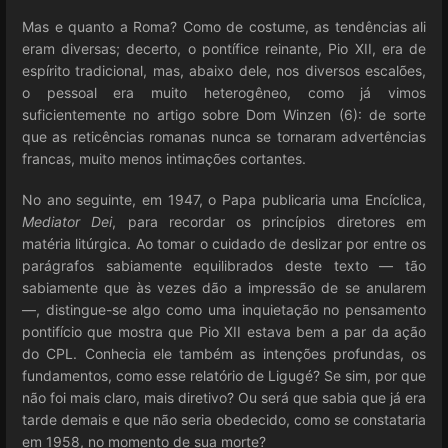
Mas e quanto a Roma? Como de costume, as tendências ali
eram diversas; decerto, o pontífice reinante, Pio XII, era de
espírito tradicional, mas, abaixo dele, nos diversos escalões,
o pessoal era muito heterogêneo, como já vimos
suficientemente no artigo sobre Dom Winzen (6): de sorte
que as reticências romanas nunca se tornaram advertências
francas, muito menos intimações cortantes.
No ano seguinte, em 1947, o Papa publicaria uma Encíclica,
Mediator Dei
, para recordar os princípios diretores em
matéria litúrgica. Ao tomar o cuidado de deslizar por entre os
parágrafos sabiamente equilibrados deste texto — tão
sabiamente que às vezes dão a impressão de se anularem
—, distingue-se algo como uma inquietação no pensamento
pontifício que mostra que Pio XII estava bem a par da ação
do CPL. Conhecia ele também as intenções profundas, os
fundamentos, como esse relatório de Ligugé? Se sim, por que
não foi mais claro, mais diretivo? Ou será que sabia que já era
tarde demais e que não seria obedecido, como se constataria
em 1958, no momento de sua morte?