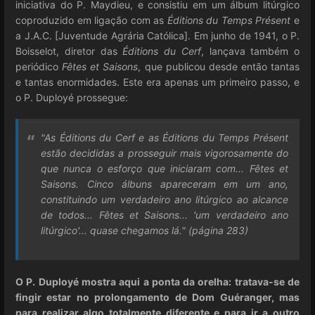
iniciativa do P. Maydieu, e consistiu em um álbum litúrgico
coproduzido em ligação com as
Éditions du Temps Présent
e
a J.A.C. [Juventude Agrária Católica]. Em junho de 1941, o P.
Boisselot, diretor das
Éditions du Cerf
, lançava também o
periódico
Fêtes et Saisons
, que publicou desde então tantas
e tantas enormidades. Este era apenas um primeiro passo, e
o P. Duployé prossegue:
"As Éditions du Cerf e as Éditions du Temps Présent
estão decididas a prosseguir mais vigorosamente do
que nunca o esforço que iniciaram com... Fêtes et
Saisons. Cinco álbuns apareceram em um ano,
constituindo um verdadeiro ano litúrgico ao alcance
de todos... Fêtes et Saisons... 'um verdadeiro ano
litúrgico'... quase chegamos lá." (página 283)
O P. Duployé mostra aqui a ponta da orelha: tratava-se de
fingir estar no prolongamento de Dom Guéranger, mas
para realizar algo totalmente diferente e para ir a outro