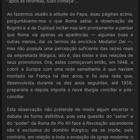
"
após as reformas, tudo começa
"...
Ao fazermos alusão à atitude do Papa, duas páginas acima,
perguntávamo-nos o que Roma sabia: a observação de
Bugnini e a de Duployé incitar-nos-iam prontamente a pensar
que Roma via apenas as aparências — algumas boas e
outras menos, daí os termos da encíclica
Mediator Dei
—,
mas não possuía uma percepção suficiente das raízes reais
da empreitada litúrgica, isto é, das ideias e das relações de
seus promotores. Ora, estes começavam então, em 1948, a
cobrir a Europa com uma rede semelhante à que haviam
montado na França há dez anos; e foi esta rede que,
desenvolvida durante os dez anos seguintes, até 1958,
prepararia e depois imporia a nova liturgia conciliar e pós-
conciliar.
Esta observação não pretende de modo algum encerrar o
debate de forma definitiva, pois esta questão do "saber" e
do "poder" da Roma de Pio XII face à Revolução ascendente
não é exclusiva do domínio litúrgico; ela se impõe, pelo
contrário, em relação a toda a evolução da Igreja moderna: o