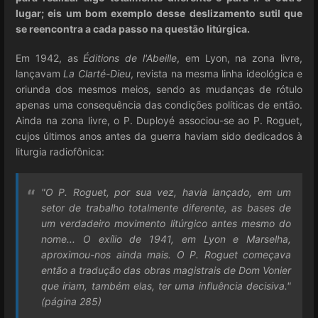
lugar; eis um bom exemplo desse deslizamento sutil que
se reencontra a cada passo na questão litúrgica.
Em 1942, as
Éditions de l'Abeille
, em Lyon, na zona livre,
lançavam
La Clarté-Dieu
, revista na mesma linha ideológica e
oriunda dos mesmos meios, sendo as mudanças de rótulo
apenas uma consequência das condições políticas de então.
Ainda na zona livre, o P. Duployé associou-se ao P. Roguet,
cujos últimos anos antes da guerra haviam sido dedicados à
liturgia radiofônica:
"O P. Roguet, por sua vez, havia lançado, em um
setor de trabalho totalmente diferente, as bases de
um verdadeiro movimento litúrgico antes mesmo do
nome... O exílio de 1941, em Lyon e Marselha,
aproximou-nos ainda mais. O P. Roguet começava
então a tradução das obras magistrais de Dom Vonier
que iriam, também elas, ter uma influência decisiva."
(página 285)