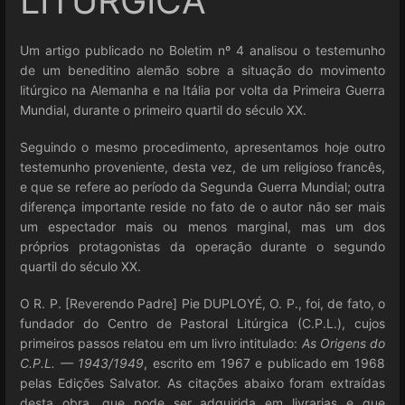
LITÚRGICA
Um artigo publicado no Boletim nº 4 analisou o testemunho
de um beneditino alemão sobre a situação do movimento
litúrgico na Alemanha e na Itália por volta da Primeira Guerra
Mundial, durante o primeiro quartil do século XX.
Seguindo o mesmo procedimento, apresentamos hoje outro
testemunho proveniente, desta vez, de um religioso francês,
e que se refere ao período da Segunda Guerra Mundial; outra
diferença importante reside no fato de o autor não ser mais
um espectador mais ou menos marginal, mas um dos
próprios protagonistas da operação durante o segundo
quartil do século XX.
O R. P. [Reverendo Padre] Pie DUPLOYÉ, O. P., foi, de fato, o
fundador do Centro de Pastoral Litúrgica (C.P.L.), cujos
primeiros passos relatou em um livro intitulado:
As Origens do
C.P.L. — 1943/1949
, escrito em 1967 e publicado em 1968
pelas Edições Salvator. As citações abaixo foram extraídas
desta obra, que pode ser adquirida em livrarias e que