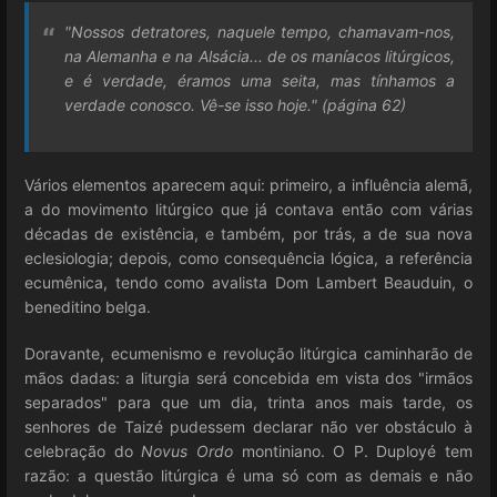
"Nossos detratores, naquele tempo, chamavam-nos,
na Alemanha e na Alsácia... de os maníacos litúrgicos,
e é verdade, éramos uma seita, mas tínhamos a
verdade conosco. Vê-se isso hoje." (página 62)
Vários elementos aparecem aqui: primeiro, a influência alemã,
a do movimento litúrgico que já contava então com várias
décadas de existência, e também, por trás, a de sua nova
eclesiologia; depois, como consequência lógica, a referência
ecumênica, tendo como avalista Dom Lambert Beauduin, o
beneditino belga.
Doravante
, ecumenismo e revolução litúrgica caminharão de
mãos dadas: a liturgia será concebida em vista dos "irmãos
separados" para que um dia, trinta anos mais tarde, os
senhores de Taizé pudessem declarar não ver obstáculo à
celebração do
Novus Ordo
montiniano. O P. Duployé tem
razão: a questão litúrgica é uma só com as demais e não