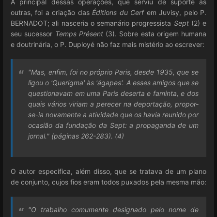
A principal dessas operações, que serviu de suporte às
outras, foi a criação das
Éditions du Cerf
em Juvisy, pelo P.
BERNADOT; ali nasceria o semanário progressista
Sept
(2) e
seu sucessor
Temps Présent
(3). Sobre esta origem humana
e doutrinária, o P. Duployé não faz mais mistério ao escrever:
"Mas, enfim, foi no próprio Paris, desde 1935, que se
ligou o 'Querigma' às 'ágapes'. A esses amigos que se
questionavam em uma Paris deserta e faminta, e dos
quais vários viriam a perecer na deportação, propor-
se-ia novamente a atividade que os havia reunido por
ocasião da fundação da Sept: a propaganda de um
jornal." (páginas 262-283). (4)
O autor especifica, além disso, que se tratava de um plano
de conjunto, cujos fios eram todos puxados pela mesma mão:
"O trabalho comumente designado pelo nome de