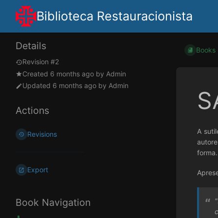
Biblioteca Restauracionista
Details
Books
Revision #2
Created
6 months ago
by
Admin
Updated
6 months ago
by
Admin
S
Actions
A suti
Revisions
autore
forma.
Export
Aprese
Book Navigation
c