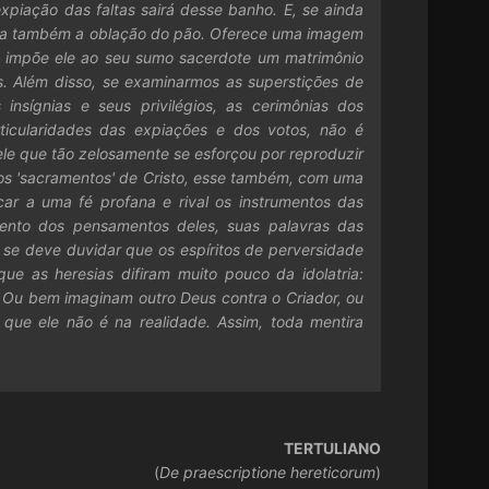
xpiação das faltas sairá desse banho. E, se ainda
lebra também a oblação do pão. Oferece uma imagem
o impõe ele ao seu sumo sacerdote um matrimônio
. Além disso, se examinarmos as superstições de
nsígnias e seus privilégios, as cerimônias dos
rticularidades das expiações e dos votos, não é
uele que tão zelosamente se esforçou por reproduzir
r os 'sacramentos' de Cristo, esse também, com uma
car a uma fé profana e rival os instrumentos das
mento dos pensamentos deles, suas palavras das
o se deve duvidar que os espíritos de perversidade
e as heresias difiram muito pouco da idolatria:
 Ou bem imaginam outro Deus contra o Criador, ou
que ele não é na realidade. Assim, toda mentira
TERTULIANO
(
De praescriptione hereticorum
)