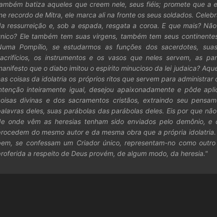
ambém batiza aqueles que creem nele, seus fiéis; promete que a e
e recordo de Mitra, ele marca ali na fronte os seus soldados. Ce
da ressurreição e, sob a espada, resgata a coroa. E que mais? Nã
único? Ele também tem suas virgens, também tem seus continentes
Numa Pompílio, se estudarmos as funções dos sacerdotes, suas i
sacrifícios, os instrumentos e os vasos que neles servem, as pa
anifesto que o diabo imitou o espírito minucioso da lei judaica? Aq
as coisas da idolatria os próprios ritos que servem para administra
intenção inteiramente igual, desejou apaixonadamente e pôde apli
coisas divinas e dos sacramentos cristãos, extraindo seu pensa
alavras deles, suas parábolas das parábolas deles. Eis por que nã
de onde vêm as heresias tenham sido enviados pelo demônio, e qu
procedem do mesmo autor e da mesma obra que a própria idolatria.
bem, se confessam um Criador único, representam-no como outro 
roferida a respeito de Deus provém, de algum modo, da heresia."