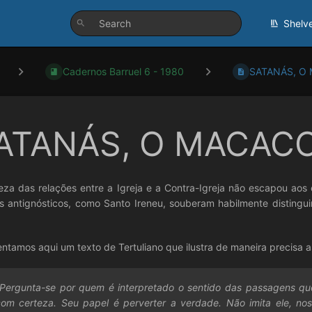
Shelv
Cadernos Barruel 6 - 1980
SATANÁS, O
ATANÁS, O MACACO
leza das relações entre a Igreja e a Contra-Igreja não escapou aos
s antignósticos, como Santo Ireneu, souberam habilmente distingu
ntamos aqui um texto de Tertuliano que ilustra de maneira precisa a
"Pergunta-se por quem é interpretado o sentido das passagens que
om certeza. Seu papel é perverter a verdade. Não imita ele, nos 