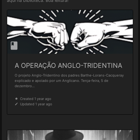
aqui na biblioteca. Boa leitura!
A OPERAÇÃO ANGLO-TRIDENTINA
O projeto Anglo-Tridentino dos padres Barthe-Lorans-Cacqueray
explicado e apoiado por um Anglicano. Terça-feira, 5 de
dezembro...
Created 1 year ago
Updated 1 year ago