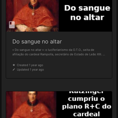
Do sangue no altar
« Do sangue no altar »: o luciferianismo da O.T.O., seita de
afiliação do cardeal Rampolla, secretário de Estado de Leão XIII. ...
Created 1 year ago
Updated 1 year ago