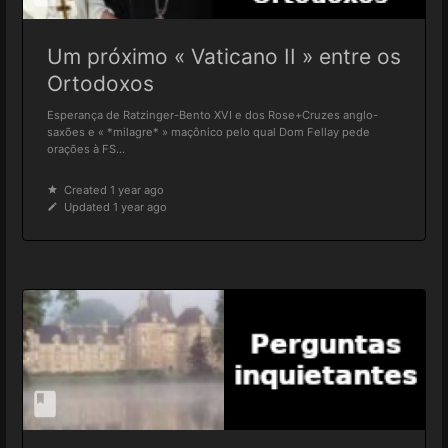
Um próximo « Vaticano II » entre os
Ortodoxos
Esperança de Ratzinger-Bento XVI e dos Rose+Cruzes anglo-
saxões e « *milagre* » maçônico pelo qual Dom Fellay pede
orações à FS...
Created 1 year ago
Updated 1 year ago