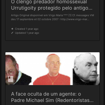
O clérigo predador homossexual
Urrutigoity protegido pelo antigo
anglicano, Mons.
Artigo Original disponível em Virgo Maria *** [1] Cf. messages VM
Williamson-‘Cunctator[1]’ à Rosa
des 17 septembre et 02 octobre 2007 : http://www.virgo-mar...
[2]
Created 1 year ago
Updated 1 year ago
A face oculta de um agente: o
Padre Michael Sim (Redentoristas