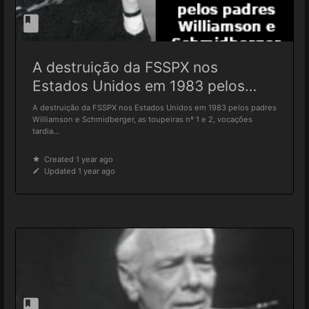
A destruição da FSSPX nos
Estados Unidos em 1983 pelos
padres Williamson e Schmidberger
A destruição da FSSPX nos Estados Unidos em 1983 pelos padres
Williamson e Schmidberger, as toupeiras nº 1 e 2, vocações
tardia...
Created 1 year ago
Updated 1 year ago