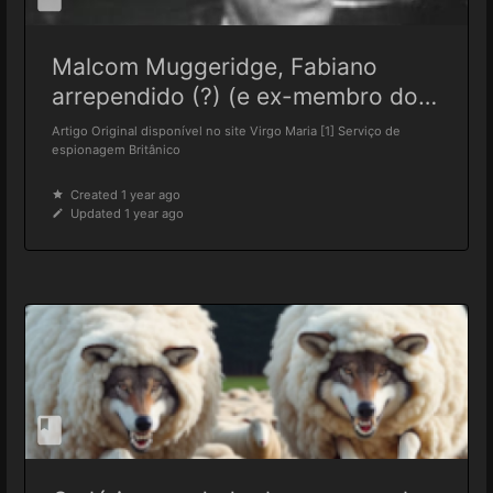
Malcom Muggeridge, Fabiano
arrependido (?) (e ex-membro do
MI6), Mentor de Dom Richard
Artigo Original disponível no site Virgo Maria [1] Serviço de
Williamson
espionagem Britânico
Created 1 year ago
Updated 1 year ago