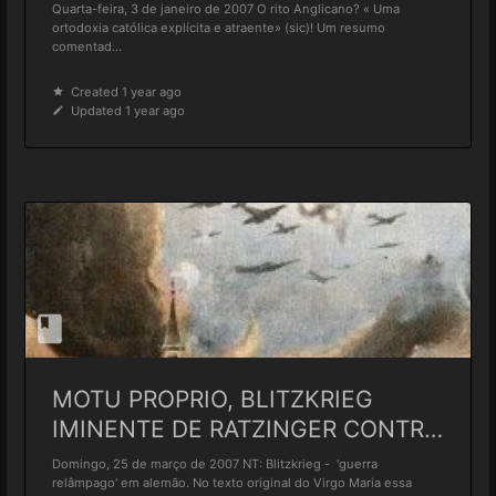
TRADIÇÃO»
Quarta-feira, 3 de janeiro de 2007 O rito Anglicano? « Uma
ortodoxia católica explícita e atraente» (sic)! Um resumo
comentad...
Created 1 year ago
Updated 1 year ago
MOTU PROPRIO, BLITZKRIEG
IMINENTE DE RATZINGER CONTRA
MONS. FELLAY?
Domingo, 25 de março de 2007 NT: Blitzkrieg - 'guerra
relâmpago' em alemão. No texto original do Virgo Maria essa