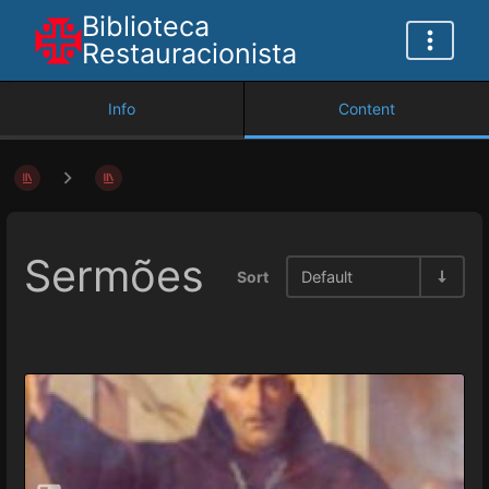
Biblioteca
Restauracionista
Info
Content
Sermões
Sort
Default